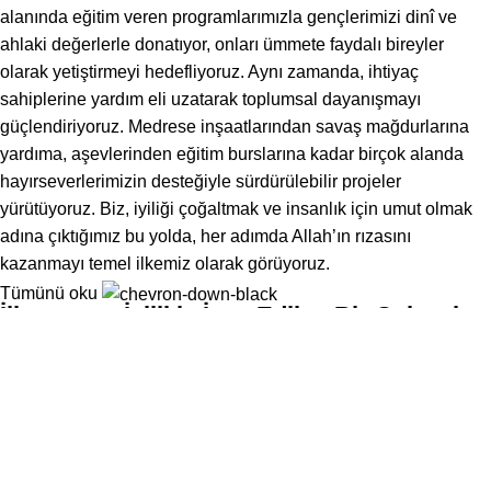
alanında eğitim veren programlarımızla gençlerimizi dinî ve
ahlaki değerlerle donatıyor, onları ümmete faydalı bireyler
olarak yetiştirmeyi hedefliyoruz. Aynı zamanda, ihtiyaç
sahiplerine yardım eli uzatarak toplumsal dayanışmayı
güçlendiriyoruz. Medrese inşaatlarından savaş mağdurlarına
yardıma, aşevlerinden eğitim burslarına kadar birçok alanda
hayırseverlerimizin desteğiyle sürdürülebilir projeler
yürütüyoruz. Biz, iyiliği çoğaltmak ve insanlık için umut olmak
adına çıktığımız bu yolda, her adımda Allah’ın rızasını
kazanmayı temel ilkemiz olarak görüyoruz.
Tümünü oku
İlhamımız: İyilikle İnşa Edilen Bir Gelecek
Menü
Biz, ümmet bilinciyle hareket eden, dinî ve insani değerlere
Bağış Yap
bağlı bir dernek olarak, iyilik için yola çıktık. İnancımız, birlik ve
Haberler
beraberlik içinde sürdürülebilir bir iyilik hareketi oluşturmak ve
İletişim
bu hareketi dünyanın dört bir yanına ulaştırmaktır.
Bağışlar