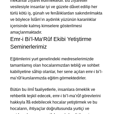
mekânlar ziyâret edilmektedir. Bu ziyâretler
vesilesiyle insanlar iyi ve güzele dâvet edilip her
türlü kötü iş, günah ve fenâlıklardan sakındırılmakta
ve böylece İslâm’ın aydınlık yüzünün karanlıklar
içerisinde kalmış kimselere gösterilmesi
amaçlanmaktadır.
Emr-i Bi’l-Ma‘Rûf Ekibi Yetiştirme
Seminerlerimiz
Eğitimlerini yurt genelindeki medreselerimizde
tamamlamış olan hocalarımızdan tebliğ ve sohbet
kabiliyetine sâhip olanlar, her sene açılan emr-i bi’l-
ma’rûf kurslarımızda eğitim görmektedirler.
Bütün bu ilmî faaliyetlerle, insanlara örneklik ve
rehberlik teşkil edecek, emr-i bi’l-ma’rûf görevlerini
hakkıyla îfâ edebilecek hocalar yetiştirmek ve bu
hocaların, ihtiyaçlar doğrultusunda yurtiçi ve