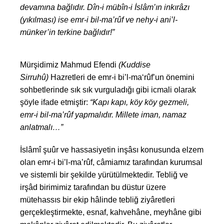
devamına bağlıdır. Dîn-i mübîn-i İslâm’ın inkırâzı
(yıkılması) ise emr-i bil-ma’rûf ve nehy-i ani’l-
münker’in terkine bağlıdır!”
Mürşidimiz Mahmud Efendi
(Kuddise
Sirruhû)
Hazretleri de emr-i bi’l-ma‘rûf’un önemini
sohbetlerinde sık sık vurguladığı gibi icmali olarak
şöyle ifade etmiştir:
“Kapı kapı, köy köy gezmeli,
emr-i bil-ma’rûf yapmalıdır. Millete iman, namaz
anlatmalı…”
İslâmî şuûr ve hassasiyetin inşâsı konusunda elzem
olan emr-i bi’l-ma’rûf, câmiamız tarafından kurumsal
ve sistemli bir şekilde yürütülmektedir. Tebliğ ve
irşâd birimimiz tarafından bu düstur üzere
mütehassıs bir ekip hâlinde tebliğ ziyâretleri
gerçekleştirmekte, esnaf, kahvehâne, meyhâne gibi