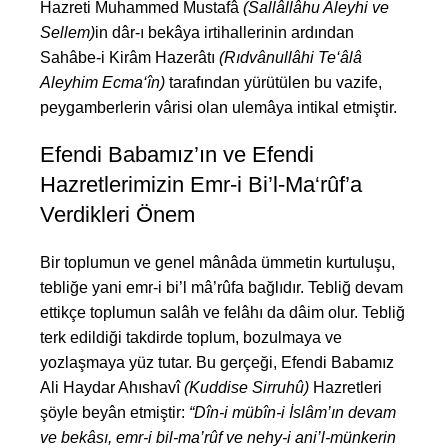
Hazreti Muhammed Mustafâ
(Sallâllâhu Aleyhi ve
Sellem)
in dâr-ı bekâya irtihallerinin ardından
Sahâbe-i Kirâm Hazerâtı
(Rıdvânullâhi Te‘âlâ
Aleyhim Ecma‘în)
tarafından yürütülen bu vazife,
peygamberlerin vârisi olan ulemâya intikal etmiştir.
Efendi Babamız’ın ve Efendi
Hazretlerimizin Emr-i Bi’l-Ma‘rûf’a
Verdikleri Önem
Bir toplumun ve genel mânâda
ümmetin kurtuluşu,
tebliğe yani emr-i bi’l mâ’rûfa bağlıdır. Tebliğ devam
ettikçe toplumun salâh ve felâhı da dâim olur. Tebliğ
terk edildiği takdirde toplum, bozulmaya ve
yozlaşmaya yüz tutar. Bu gerçeği, Efendi Babamız
Ali Haydar Ahıshavî
(Kuddise Sirruhû)
Hazretleri
şöyle beyân etmiştir:
“Dîn-i mübîn-i İslâm’ın devam
ve bekâsı, emr-i bil-ma’rûf ve nehy-i ani’l-münkerin