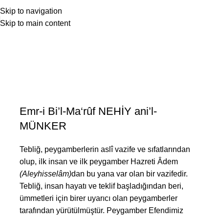
Skip to navigation
Skip to main content
Emr-i Bi’l-Ma‘rûf Hizmetleri
Anasayfa
Emr-i Bi’l-Ma‘rûf Hizmetleri
Emr-i Bi’l-Ma‘rûf NEHİY ani’l-
MÜNKER
Tebliğ, peygamberlerin aslî vazife ve sıfatlarından
olup, ilk insan ve ilk peygamber Hazreti Âdem
(Aleyhisselâm)
dan bu yana var olan bir vazifedir.
Tebliğ, insan hayatı ve teklif başladığından beri,
ümmetleri için birer uyarıcı olan peygamberler
tarafından yürütülmüştür. Peygamber Efendimiz