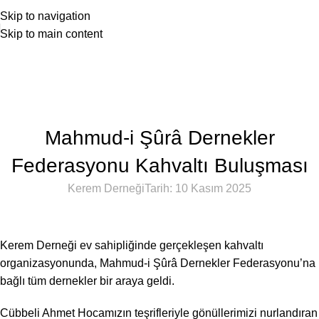
Skip to navigation
Skip to main content
Haberler
Anasayfa
Haber
HABER
Mahmud-i Şûrâ Dernekler
Federasyonu Kahvaltı Buluşması
Kerem Derneği
Tarih: 10 Kasım 2025
Kerem Derneği ev sahipliğinde gerçekleşen kahvaltı
organizasyonunda, Mahmud-i Şûrâ Dernekler Federasyonu’na
bağlı tüm dernekler bir araya geldi.
Cübbeli Ahmet Hocamızın teşrifleriyle gönüllerimizi nurlandıran