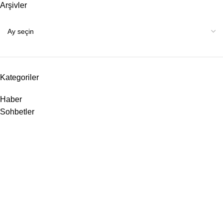
Arşivler
Kategoriler
Haber
Sohbetler
Menü
Bağış Yap
Haberler
İletişim
Bağışlar
Hafızlık Bursu