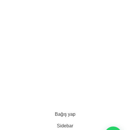
Sadaka ve Zekat
Gıda Bağışları
Hakkında
Hakkında
Yönetim Kurulu
Banka Hesaplarımız
5,0
/5
Google yorumlarını oku
Yorum bırak
2024 © KEREM DERNEĞİ - Hayrın Başı Paylaşmaktır!
Bağış yap
Sidebar