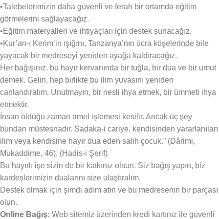
•Talebelerimizin daha güvenli ve ferah bir ortamda eğitim
görmelerini sağlayacağız.
•Eğitim materyalleri ve ihtiyaçları için destek sunacağız.
•Kur’an-ı Kerim’in ışığını, Tanzanya’nın ücra köşelerinde bile
yayacak bir medreseyi yeniden ayağa kaldıracağız.
Her bağışınız, bu hayır kervanında bir tuğla, bir dua ve bir umut
demek. Gelin, hep birlikte bu ilim yuvasını yeniden
canlandıralım. Unutmayın, bir nesli ihya etmek, bir ümmeti ihya
etmektir.
İnsan öldüğü zaman amel işlemesi kesilir. Ancak üç şey
bundan müstesnadır. Sadaka-i cariye, kendisinden yararlanılan
ilim veya kendisine hayır dua eden salih çocuk.” (Dârimi,
Mukaddime, 46). (Hadis-i Şerif)
Bu hayırlı işe sizin de bir katkınız olsun. Siz bağış yapın, biz
kardeşlerimizin dualarını size ulaştıralım.
Destek olmak için şimdi adım atın ve bu medresenin bir parçası
olun.
Online Bağış:
Web sitemiz üzerinden kredi kartınız ile güvenli