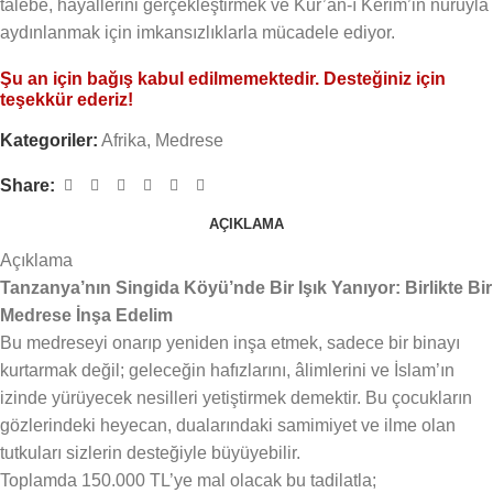
talebe, hayallerini gerçekleştirmek ve Kur’an-ı Kerim’in nuruyla
aydınlanmak için imkansızlıklarla mücadele ediyor.
Şu an için bağış kabul edilmemektedir. Desteğiniz için
teşekkür ederiz!
Kategoriler:
Afrika
,
Medrese
Share:
AÇIKLAMA
Açıklama
Tanzanya’nın Singida Köyü’nde Bir Işık Yanıyor: Birlikte Bir
Medrese İnşa Edelim
Bu medreseyi onarıp yeniden inşa etmek, sadece bir binayı
kurtarmak değil; geleceğin hafızlarını, âlimlerini ve İslam’ın
izinde yürüyecek nesilleri yetiştirmek demektir. Bu çocukların
gözlerindeki heyecan, dualarındaki samimiyet ve ilme olan
tutkuları sizlerin desteğiyle büyüyebilir.
Toplamda 150.000 TL’ye mal olacak bu tadilatla;