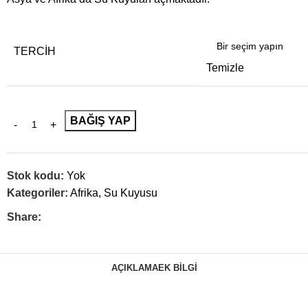
TERCIH
Temizle
BAĞIŞ YAP
Stok kodu:
Yok
Kategoriler:
Afrika
,
Su Kuyusu
Share:
AÇIKLAMA
EK BILGI