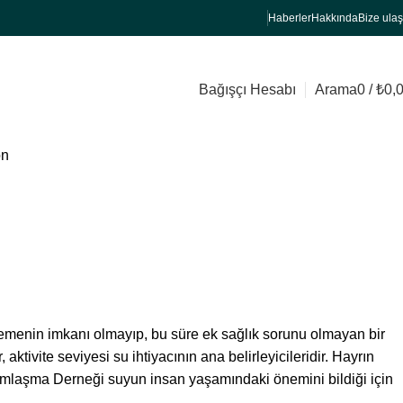
Haberler
Hakkında
Bize ulaş
Bağışçı Hesabı
Arama
0
/
₺
0,
ön
lemenin imkanı olmayıp, bu süre ek sağlık sorunu olmayan bir
, aktivite seviyesi su ihtiyacının ana belirleyicileridir. Hayrın
mlaşma Derneği suyun insan yaşamındaki önemini bildiği için