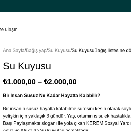
ze ulaşın
Ana Sayfa
Bağış yap
Su Kuyusu
Su Kuyusu
Bağış listesine d
Su Kuyusu
₺
1.000,00
–
₺
2.000,00
Bir İnsan Susuz Ne Kadar Hayatta Kalabilir?
Bir insanın susuz hayatta kalabilme süresini kesin olarak söy
yetişkin için yaklaşık 3 gündür. Yaş, ortamın ısısı, ek hastalıklar
Başı Paylaşmaktır sloganı ile yola çıkan KEREM Sosyal Yardı
Asya ve Afrika da Su Kuyuları açmaktadır.