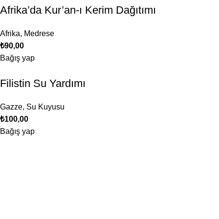
Afrika’da Kur’an-ı Kerim Dağıtımı
Afrika
,
Medrese
₺
90,00
Bağış yap
Filistin Su Yardımı
Gazze
,
Su Kuyusu
₺
100,00
Bağış yap
Menü
Bağış Yap
Haberler
İletişim
Bağışlar