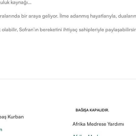
tluluk kaynağı…
fralarında bir araya geliyor. İlme adanmış hayatlarıyla, duaları
labilir, Sofran’ın bereketini ihtiyaç sahipleriyle paylaşabilirsin
BAĞIŞA KAPALIDIR.
baş Kurban
Afrika Medrese Yardımı
n