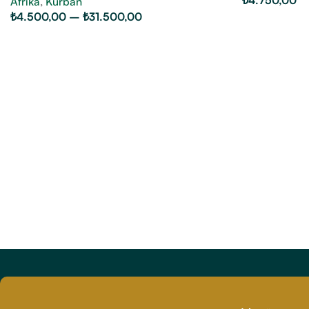
₺
4.750,00
Afrika
,
Kurban
₺
4.500,00
–
₺
31.500,00