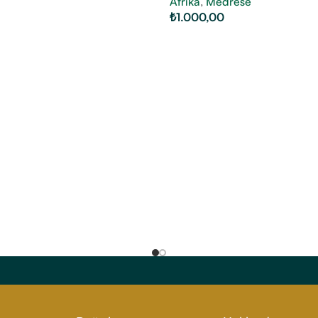
Afrika
,
Medrese
₺
1.000,00