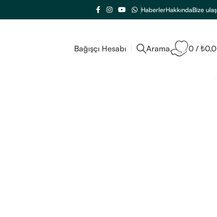
Haberler
Hakkında
Bize ulaş
Bağışçı Hesabı
Arama
0
/
₺
0,